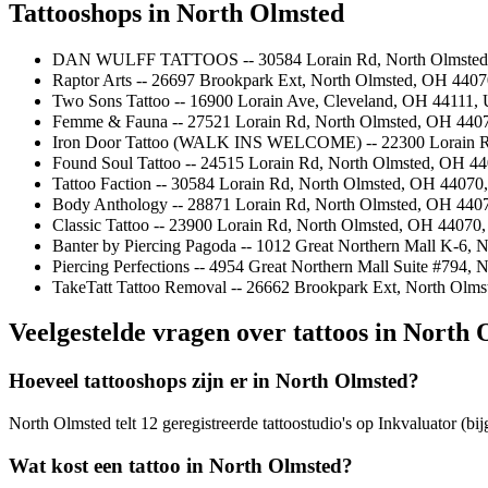
Tattooshops in North Olmsted
DAN WULFF TATTOOS -- 30584 Lorain Rd, North Olmsted
Raptor Arts -- 26697 Brookpark Ext, North Olmsted, OH 440
Two Sons Tattoo -- 16900 Lorain Ave, Cleveland, OH 44111,
Femme & Fauna -- 27521 Lorain Rd, North Olmsted, OH 440
Iron Door Tattoo (WALK INS WELCOME) -- 22300 Lorain Rd
Found Soul Tattoo -- 24515 Lorain Rd, North Olmsted, OH 4
Tattoo Faction -- 30584 Lorain Rd, North Olmsted, OH 4407
Body Anthology -- 28871 Lorain Rd, North Olmsted, OH 44
Classic Tattoo -- 23900 Lorain Rd, North Olmsted, OH 4407
Banter by Piercing Pagoda -- 1012 Great Northern Mall K-6,
Piercing Perfections -- 4954 Great Northern Mall Suite #794
TakeTatt Tattoo Removal -- 26662 Brookpark Ext, North Ol
Veelgestelde vragen over tattoos in North
Hoeveel tattooshops zijn er in North Olmsted?
North Olmsted telt 12 geregistreerde tattoostudio's op Inkvaluator (bi
Wat kost een tattoo in North Olmsted?