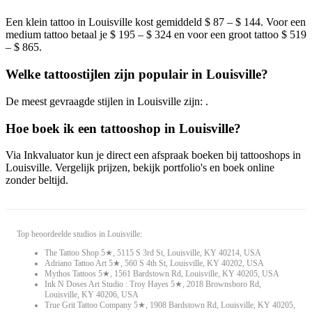
Een klein tattoo in Louisville kost gemiddeld $ 87 – $ 144. Voor een
medium tattoo betaal je $ 195 – $ 324 en voor een groot tattoo $ 519
– $ 865.
Welke tattoostijlen zijn populair in Louisville?
De meest gevraagde stijlen in Louisville zijn: .
Hoe boek ik een tattooshop in Louisville?
Via Inkvaluator kun je direct een afspraak boeken bij tattooshops in
Louisville. Vergelijk prijzen, bekijk portfolio's en boek online
zonder beltijd.
Top beoordeelde studios in Louisville:
The Tattoo Shop 5★, 5115 S 3rd St, Louisville, KY 40214, USA
Adriano Tattoo Art 5★, 560 S 4th St, Louisville, KY 40202, USA
Mythos Tattoos 5★, 1561 Bardstown Rd, Louisville, KY 40205, USA
Ink N Doses Art Studio : Troy Hayes 5★, 2018 Brownsboro Rd,
Louisville, KY 40206, USA
True Grit Tattoo Company 5★, 1908 Bardstown Rd, Louisville, KY 40205,