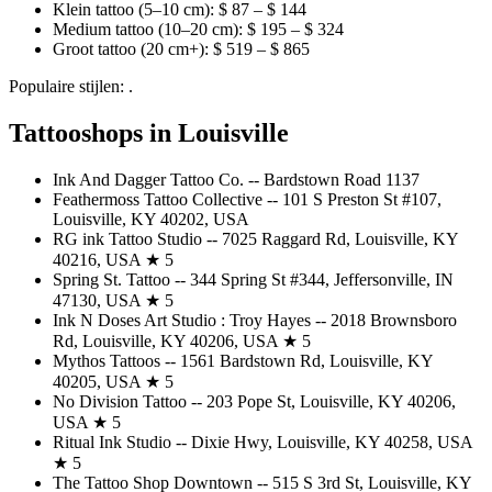
Klein tattoo (5–10 cm): $ 87 – $ 144
Medium tattoo (10–20 cm): $ 195 – $ 324
Groot tattoo (20 cm+): $ 519 – $ 865
Populaire stijlen: .
Tattooshops in Louisville
Ink And Dagger Tattoo Co. -- Bardstown Road 1137
Feathermoss Tattoo Collective -- 101 S Preston St #107,
Louisville, KY 40202, USA
RG ink Tattoo Studio -- 7025 Raggard Rd, Louisville, KY
40216, USA ★ 5
Spring St. Tattoo -- 344 Spring St #344, Jeffersonville, IN
47130, USA ★ 5
Ink N Doses Art Studio : Troy Hayes -- 2018 Brownsboro
Rd, Louisville, KY 40206, USA ★ 5
Mythos Tattoos -- 1561 Bardstown Rd, Louisville, KY
40205, USA ★ 5
No Division Tattoo -- 203 Pope St, Louisville, KY 40206,
USA ★ 5
Ritual Ink Studio -- Dixie Hwy, Louisville, KY 40258, USA
★ 5
The Tattoo Shop Downtown -- 515 S 3rd St, Louisville, KY