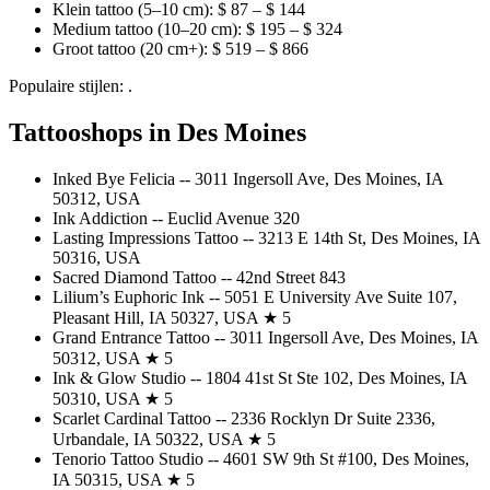
Klein tattoo (5–10 cm): $ 87 – $ 144
Medium tattoo (10–20 cm): $ 195 – $ 324
Groot tattoo (20 cm+): $ 519 – $ 866
Populaire stijlen: .
Tattooshops in Des Moines
Inked Bye Felicia -- 3011 Ingersoll Ave, Des Moines, IA
50312, USA
Ink Addiction -- Euclid Avenue 320
Lasting Impressions Tattoo -- 3213 E 14th St, Des Moines, IA
50316, USA
Sacred Diamond Tattoo -- 42nd Street 843
Lilium’s Euphoric Ink -- 5051 E University Ave Suite 107,
Pleasant Hill, IA 50327, USA ★ 5
Grand Entrance Tattoo -- 3011 Ingersoll Ave, Des Moines, IA
50312, USA ★ 5
Ink & Glow Studio -- 1804 41st St Ste 102, Des Moines, IA
50310, USA ★ 5
Scarlet Cardinal Tattoo -- 2336 Rocklyn Dr Suite 2336,
Urbandale, IA 50322, USA ★ 5
Tenorio Tattoo Studio -- 4601 SW 9th St #100, Des Moines,
IA 50315, USA ★ 5