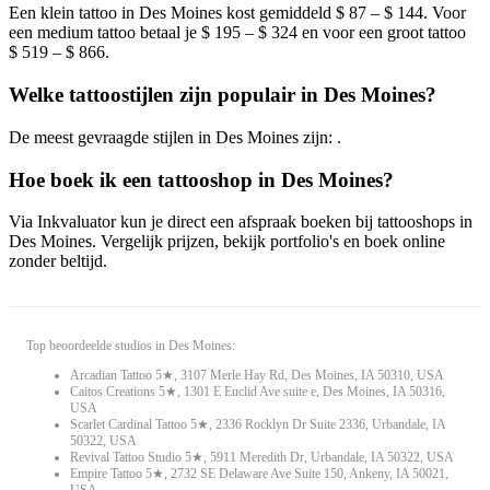
Een klein tattoo in Des Moines kost gemiddeld $ 87 – $ 144. Voor
een medium tattoo betaal je $ 195 – $ 324 en voor een groot tattoo
$ 519 – $ 866.
Welke tattoostijlen zijn populair in Des Moines?
De meest gevraagde stijlen in Des Moines zijn: .
Hoe boek ik een tattooshop in Des Moines?
Via Inkvaluator kun je direct een afspraak boeken bij tattooshops in
Des Moines. Vergelijk prijzen, bekijk portfolio's en boek online
zonder beltijd.
Top beoordeelde studios in Des Moines:
Arcadian Tattoo 5★, 3107 Merle Hay Rd, Des Moines, IA 50310, USA
Caitos Creations 5★, 1301 E Euclid Ave suite e, Des Moines, IA 50316,
USA
Scarlet Cardinal Tattoo 5★, 2336 Rocklyn Dr Suite 2336, Urbandale, IA
50322, USA
Revival Tattoo Studio 5★, 5911 Meredith Dr, Urbandale, IA 50322, USA
Empire Tattoo 5★, 2732 SE Delaware Ave Suite 150, Ankeny, IA 50021,