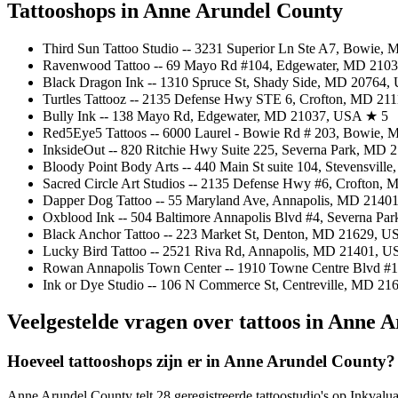
Tattooshops in Anne Arundel County
Third Sun Tattoo Studio -- 3231 Superior Ln Ste A7, Bowie
Ravenwood Tattoo -- 69 Mayo Rd #104, Edgewater, MD 210
Black Dragon Ink -- 1310 Spruce St, Shady Side, MD 20764
Turtles Tattooz -- 2135 Defense Hwy STE 6, Crofton, MD 21
Bully Ink -- 138 Mayo Rd, Edgewater, MD 21037, USA ★ 5
Red5Eye5 Tattoos -- 6000 Laurel - Bowie Rd # 203, Bowie,
InksideOut -- 820 Ritchie Hwy Suite 225, Severna Park, MD
Bloody Point Body Arts -- 440 Main St suite 104, Stevensvil
Sacred Circle Art Studios -- 2135 Defense Hwy #6, Crofton
Dapper Dog Tattoo -- 55 Maryland Ave, Annapolis, MD 2140
Oxblood Ink -- 504 Baltimore Annapolis Blvd #4, Severna P
Black Anchor Tattoo -- 223 Market St, Denton, MD 21629, U
Lucky Bird Tattoo -- 2521 Riva Rd, Annapolis, MD 21401, U
Rowan Annapolis Town Center -- 1910 Towne Centre Blvd #
Ink or Dye Studio -- 106 N Commerce St, Centreville, MD 2
Veelgestelde vragen over tattoos in Anne 
Hoeveel tattooshops zijn er in Anne Arundel County?
Anne Arundel County telt 28 geregistreerde tattoostudio's op Inkvaluat