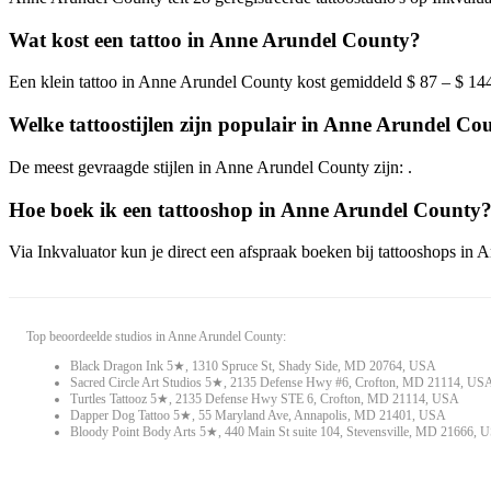
Wat kost een tattoo in Anne Arundel County?
Een klein tattoo in Anne Arundel County kost gemiddeld $ 87 – $ 144.
Welke tattoostijlen zijn populair in Anne Arundel Co
De meest gevraagde stijlen in Anne Arundel County zijn: .
Hoe boek ik een tattooshop in Anne Arundel County
Via Inkvaluator kun je direct een afspraak boeken bij tattooshops in A
Top beoordeelde studios in Anne Arundel County:
Black Dragon Ink 5★, 1310 Spruce St, Shady Side, MD 20764, USA
Sacred Circle Art Studios 5★, 2135 Defense Hwy #6, Crofton, MD 21114, US
Turtles Tattooz 5★, 2135 Defense Hwy STE 6, Crofton, MD 21114, USA
Dapper Dog Tattoo 5★, 55 Maryland Ave, Annapolis, MD 21401, USA
Bloody Point Body Arts 5★, 440 Main St suite 104, Stevensville, MD 21666, 