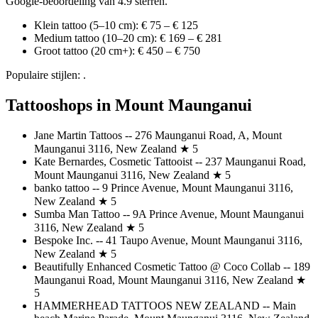
Google-beoordeling van 4.9 sterren.
Klein tattoo (5–10 cm): € 75 – € 125
Medium tattoo (10–20 cm): € 169 – € 281
Groot tattoo (20 cm+): € 450 – € 750
Populaire stijlen: .
Tattooshops in Mount Maunganui
Jane Martin Tattoos -- 276 Maunganui Road, A, Mount
Maunganui 3116, New Zealand ★ 5
Kate Bernardes, Cosmetic Tattooist -- 237 Maunganui Road,
Mount Maunganui 3116, New Zealand ★ 5
banko tattoo -- 9 Prince Avenue, Mount Maunganui 3116,
New Zealand ★ 5
Sumba Man Tattoo -- 9A Prince Avenue, Mount Maunganui
3116, New Zealand ★ 5
Bespoke Inc. -- 41 Taupo Avenue, Mount Maunganui 3116,
New Zealand ★ 5
Beautifully Enhanced Cosmetic Tattoo @ Coco Collab -- 189
Maunganui Road, Mount Maunganui 3116, New Zealand ★
5
HAMMERHEAD TATTOOS NEW ZEALAND -- Main