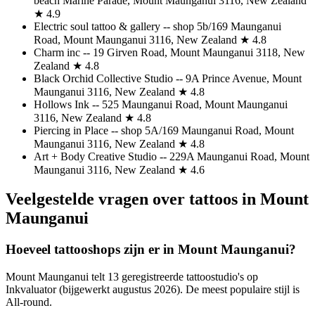
beach Marine Parade, Mount Maunganui 3116, New Zealand
★ 4.9
Electric soul tattoo & gallery -- shop 5b/169 Maunganui
Road, Mount Maunganui 3116, New Zealand ★ 4.8
Charm inc -- 19 Girven Road, Mount Maunganui 3118, New
Zealand ★ 4.8
Black Orchid Collective Studio -- 9A Prince Avenue, Mount
Maunganui 3116, New Zealand ★ 4.8
Hollows Ink -- 525 Maunganui Road, Mount Maunganui
3116, New Zealand ★ 4.8
Piercing in Place -- shop 5A/169 Maunganui Road, Mount
Maunganui 3116, New Zealand ★ 4.8
Art + Body Creative Studio -- 229A Maunganui Road, Mount
Maunganui 3116, New Zealand ★ 4.6
Veelgestelde vragen over tattoos in Mount
Maunganui
Hoeveel tattooshops zijn er in Mount Maunganui?
Mount Maunganui telt 13 geregistreerde tattoostudio's op
Inkvaluator (bijgewerkt augustus 2026). De meest populaire stijl is
All-round.