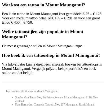
Wat kost een tattoo in Mount Maunganui?
Een klein tattoo in Mount Maunganui kost gemiddeld € 75 – € 125.
Voor een medium tattoo betaal je € 169 – € 281 en voor een groot
tattoo € 450 – € 750.
Welke tattoostijlen zijn populair in Mount
Maunganui?
De meest gevraagde stijlen in Mount Maunganui zijn: .
Hoe boek ik een tattooshop in Mount Maunganui?
Via Inkvaluator kun je direct een afspraak boeken bij tattooshops in
Mount Maunganui. Vergelijk prijzen, bekijk portfolio's en boek
online zonder beltijd.
Top beoordeelde studios in Mount Maunganui:
Sumba Man Tattoo 5★, 9A Prince Avenue, Mount Maunganui 3116, New
Zealand
Kate Bernardes, Cosmetic Tattooist 5★, 237 Maunganui Road, Mount