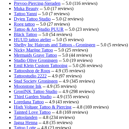
Prevoo-Piercing-Sieraden
-- 5.0 (116 reviews)
Muka Beauty
-- 5.0 (17 reviews)
Tattoo Yanni
-- 5.0 (7 reviews)
Dyjen Tattoo Studio
-- 5.0 (2 reviews)
Roeg tattoo
-- 5.0 (27 reviews)
Tattoo & Art Studio PUUR
-- 5.0 (23 reviews)
Bläck Tattoo
-- 5.0 (54 reviews)
HUUD tattoo atelier
-- 5.0 (5 reviews)
Shelby Inc Haircuts and Tattoos - Groningen
-- 5.0 (5 reviews)
Nicky Marijne Tattoo
-- 5.0 (25 reviews)
Mermaids Grave Tattoo
-- 5.0 (44 reviews)
Studio Olive Groningen
-- 5.0 (19 reviews)
Emil Klein Custom Tattooing
-- 5.0 (26 reviews)
Tattooshop de Roos
-- 4.9 (35 reviews)
Tattoostudio 2222
-- 4.9 (97 reviews)
Stud Society Groningen
-- 4.9 (345 reviews)
Moonstone Ink
-- 4.9 (35 reviews)
GronINK Tattoo Studio
-- 4.9 (298 reviews)
Third Garden Studio
-- 4.9 (155 reviews)
Loredana Tattoo
-- 4.9 (43 reviews)
High Voltage Tattoo & Piercing
-- 4.8 (169 reviews)
Tainted Love Tattoo
-- 4.8 (169 reviews)
Tattoolanden
-- 4.8 (234 reviews)
Jagua Henna
-- 4.8 (35 reviews)
Tattoo Lotte
-- 4.8 (23 reviews)