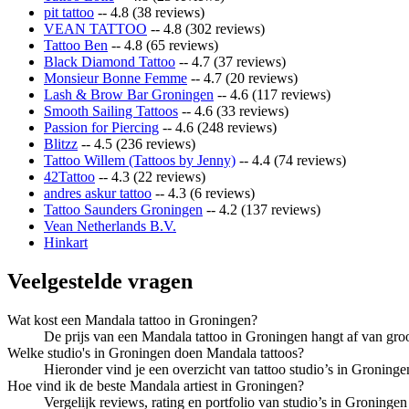
pit tattoo
-- 4.8 (38 reviews)
VEAN TATTOO
-- 4.8 (302 reviews)
Tattoo Ben
-- 4.8 (65 reviews)
Black Diamond Tattoo
-- 4.7 (37 reviews)
Monsieur Bonne Femme
-- 4.7 (20 reviews)
Lash & Brow Bar Groningen
-- 4.6 (117 reviews)
Smooth Sailing Tattoos
-- 4.6 (33 reviews)
Passion for Piercing
-- 4.6 (248 reviews)
Blitzz
-- 4.5 (236 reviews)
Tattoo Willem (Tattoos by Jenny)
-- 4.4 (74 reviews)
42Tattoo
-- 4.3 (22 reviews)
andres askur tattoo
-- 4.3 (6 reviews)
Tattoo Saunders Groningen
-- 4.2 (137 reviews)
Vean Netherlands B.V.
Hinkart
Veelgestelde vragen
Wat kost een Mandala tattoo in Groningen?
De prijs van een Mandala tattoo in Groningen hangt af van groott
Welke studio's in Groningen doen Mandala tattoos?
Hieronder vind je een overzicht van tattoo studio’s in Groninge
Hoe vind ik de beste Mandala artiest in Groningen?
Vergelijk reviews, rating en portfolio van studio’s in Groningen o