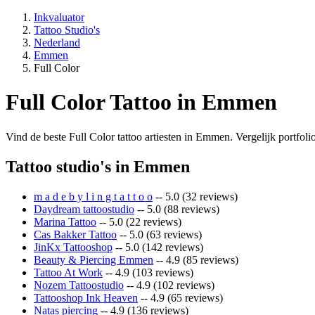
Inkvaluator
Tattoo Studio's
Nederland
Emmen
Full Color
Full Color Tattoo in Emmen
Vind de beste Full Color tattoo artiesten in Emmen. Vergelijk portfolio
Tattoo studio's in Emmen
m a d e b y l i n g t a t t o o
-- 5.0 (32 reviews)
Daydream tattoostudio
-- 5.0 (88 reviews)
Marina Tattoo
-- 5.0 (22 reviews)
Cas Bakker Tattoo
-- 5.0 (63 reviews)
JinKx Tattooshop
-- 5.0 (142 reviews)
Beauty & Piercing Emmen
-- 4.9 (85 reviews)
Tattoo At Work
-- 4.9 (103 reviews)
Nozem Tattoostudio
-- 4.9 (102 reviews)
Tattooshop Ink Heaven
-- 4.9 (65 reviews)
Natas piercing
-- 4.9 (136 reviews)