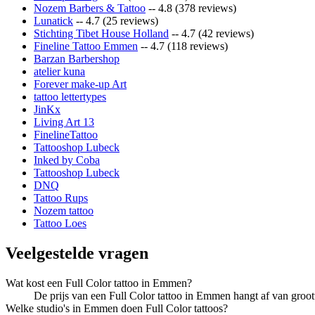
Nozem Barbers & Tattoo
-- 4.8 (378 reviews)
Lunatick
-- 4.7 (25 reviews)
Stichting Tibet House Holland
-- 4.7 (42 reviews)
Fineline Tattoo Emmen
-- 4.7 (118 reviews)
Barzan Barbershop
atelier kuna
Forever make-up Art
tattoo lettertypes
JinKx
Living Art 13
FinelineTattoo
Tattooshop Lubeck
Inked by Coba
Tattooshop Lubeck
DNQ
Tattoo Rups
Nozem tattoo
Tattoo Loes
Veelgestelde vragen
Wat kost een Full Color tattoo in Emmen?
De prijs van een Full Color tattoo in Emmen hangt af van grootte
Welke studio's in Emmen doen Full Color tattoos?