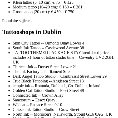
Klein tattoo (5–10 cm): € 75 – € 125
Medium tattoo (10–20 cm): € 169 – € 281
Groot tattoo (20 cm+): € 450 – € 750
Populaire stijlen: .
Tattooshops in Dublin
Skin City Tattoo -- Ormond Quay Lower 4
South Ink Tattoo -- Castlewood Avenue 38
TATTOO THEMED PACKAGE STAY!\n\nListed price
includes x1 hour of tattoo studio time -- Coventry CV2 2GH,
UK
Thirteen Ink -- Dorset Street Lower 21
The Ink Factory -- Parliament Street
Dark Angel Tattoo Studio -- Clanbrassil Street Lower 29
True Black Tattooing -- Anglesea Street 13
temple ink -- Rotunda, Dublin 1, Co. Dublin, Ireland
Golden Cat Tattoo Studio -- Fleet Street 49
Connected Ink -- Crown Alley
Sanctorum -- Essex Quay
Wildcat -- Eustace Street 9-10
Classis Ink Tattoo Studio -- Crow Street
North Ink -- Morrison's, Nailsworth, Stroud GL6 0AG, UK