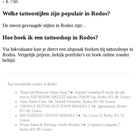
– € 750.
Welke tattoostijlen zijn populair in Rodos?
De meest gevraagde stijlen in Rodos zijn: .
Hoe boek ik een tattooshop in Rodos?
Via Inkvaluator kun je direct een afspraak boeken bij tattooshops in
Rodos. Vergelijk prijzen, bekijk portfolio's en boek online zonder
beltijd.
Top beoordeelde studios in Rodos:
Think Ink Molecule Tattoo Shop 5★, Sofokli Venizelou 9 Inside the ally
next to ART ROOM, MELETE and the UNION bar, Rodos 851 00, Greece
Alzor Tattoo Crew 5★, Sofokli Venizelou, Rodos 851 00, Greece
VIKINGS TATTOO OLD TOWN RHODES 2 5★, Ippokratous, Rodos
851 00, Greece
MR.PAINLESS TATTOO RHODES 5★, Str. Griva 23, Rodos 851 31,
Greece
Wizart Tattoo & Piercings Studio Rhodes 5★, Grigoriou Lampraki 7,
Rodos 851 00, Greece