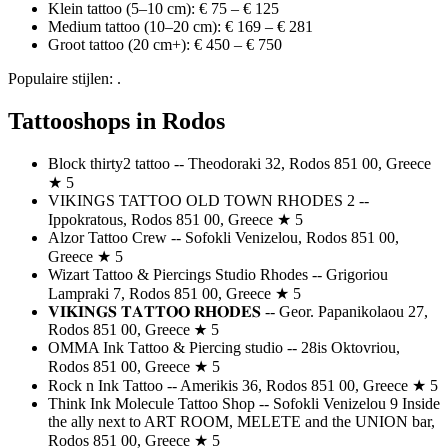
Klein tattoo (5–10 cm): € 75 – € 125
Medium tattoo (10–20 cm): € 169 – € 281
Groot tattoo (20 cm+): € 450 – € 750
Populaire stijlen: .
Tattooshops in Rodos
Block thirty2 tattoo -- Theodoraki 32, Rodos 851 00, Greece
★ 5
VIKINGS TATTOO OLD TOWN RHODES 2 --
Ippokratous, Rodos 851 00, Greece ★ 5
Alzor Tattoo Crew -- Sofokli Venizelou, Rodos 851 00,
Greece ★ 5
Wizart Tattoo & Piercings Studio Rhodes -- Grigoriou
Lampraki 7, Rodos 851 00, Greece ★ 5
𝐕𝐈𝐊𝐈𝐍𝐆𝐒 𝐓𝐀𝐓𝐓𝐎𝐎 𝐑𝐇𝐎𝐃𝐄𝐒 -- Geor. Papanikolaou 27,
Rodos 851 00, Greece ★ 5
OMMA Ink Τattoo & Piercing studio -- 28is Oktovriou,
Rodos 851 00, Greece ★ 5
Rock n Ink Tattoo -- Amerikis 36, Rodos 851 00, Greece ★ 5
Think Ink Molecule Tattoo Shop -- Sofokli Venizelou 9 Inside
the ally next to ART ROOM, MELETE and the UNION bar,
Rodos 851 00, Greece ★ 5