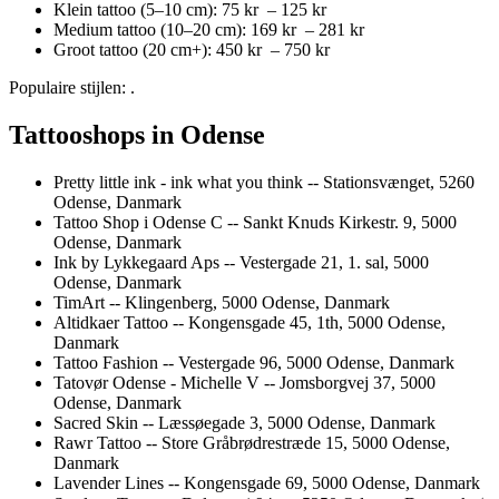
Klein tattoo (5–10 cm): 75 kr – 125 kr
Medium tattoo (10–20 cm): 169 kr – 281 kr
Groot tattoo (20 cm+): 450 kr – 750 kr
Populaire stijlen: .
Tattooshops in Odense
Pretty little ink - ink what you think -- Stationsvænget, 5260
Odense, Danmark
Tattoo Shop i Odense C -- Sankt Knuds Kirkestr. 9, 5000
Odense, Danmark
Ink by Lykkegaard Aps -- Vestergade 21, 1. sal, 5000
Odense, Danmark
TimArt -- Klingenberg, 5000 Odense, Danmark
Altidkaer Tattoo -- Kongensgade 45, 1th, 5000 Odense,
Danmark
Tattoo Fashion -- Vestergade 96, 5000 Odense, Danmark
Tatovør Odense - Michelle V -- Jomsborgvej 37, 5000
Odense, Danmark
Sacred Skin -- Læssøegade 3, 5000 Odense, Danmark
Rawr Tattoo -- Store Gråbrødrestræde 15, 5000 Odense,
Danmark
Lavender Lines -- Kongensgade 69, 5000 Odense, Danmark