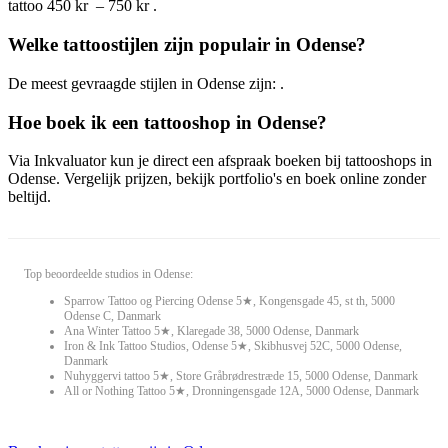
tattoo 450 kr – 750 kr .
Welke tattoostijlen zijn populair in Odense?
De meest gevraagde stijlen in Odense zijn: .
Hoe boek ik een tattooshop in Odense?
Via Inkvaluator kun je direct een afspraak boeken bij tattooshops in
Odense. Vergelijk prijzen, bekijk portfolio's en boek online zonder
beltijd.
Top beoordeelde studios in Odense:
Sparrow Tattoo og Piercing Odense 5★, Kongensgade 45, st th, 5000
Odense C, Danmark
Ana Winter Tattoo 5★, Klaregade 38, 5000 Odense, Danmark
Iron & Ink Tattoo Studios, Odense 5★, Skibhusvej 52C, 5000 Odense,
Danmark
Nuhyggervi tattoo 5★, Store Gråbrødrestræde 15, 5000 Odense, Danmark
All or Nothing Tattoo 5★, Dronningensgade 12A, 5000 Odense, Danmark