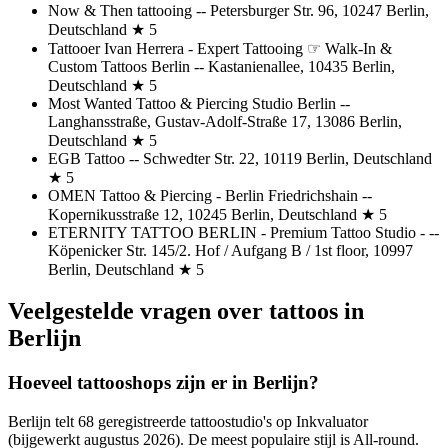
Now & Then tattooing -- Petersburger Str. 96, 10247 Berlin,
Deutschland ★ 5
Tattooer Ivan Herrera - Expert Tattooing ☞ Walk-In &
Custom Tattoos Berlin -- Kastanienallee, 10435 Berlin,
Deutschland ★ 5
Most Wanted Tattoo & Piercing Studio Berlin --
Langhansstraße, Gustav-Adolf-Straße 17, 13086 Berlin,
Deutschland ★ 5
EGB Tattoo -- Schwedter Str. 22, 10119 Berlin, Deutschland
★ 5
OMEN Tattoo & Piercing - Berlin Friedrichshain --
Kopernikusstraße 12, 10245 Berlin, Deutschland ★ 5
ETERNITY TATTOO BERLIN - Premium Tattoo Studio - --
Köpenicker Str. 145/2. Hof / Aufgang B / 1st floor, 10997
Berlin, Deutschland ★ 5
Veelgestelde vragen over tattoos in
Berlijn
Hoeveel tattooshops zijn er in Berlijn?
Berlijn telt 68 geregistreerde tattoostudio's op Inkvaluator
(bijgewerkt augustus 2026). De meest populaire stijl is All-round.