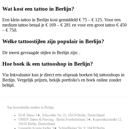
Wat kost een tattoo in Berlijn?
Een klein tattoo in Berlijn kost gemiddeld € 75 – € 125. Voor een
medium tattoo betaal je € 169 – € 281 en voor een groot tattoo € 450
– € 750.
Welke tattoostijlen zijn populair in Berlijn?
De meest gevraagde stijlen in Berlijn zijn: .
Hoe boek ik een tattooshop in Berlijn?
Via Inkvaluator kun je direct een afspraak boeken bij tattooshops in
Berlijn. Vergelijk prijzen, bekijk portfolio's en boek online zonder
beltijd.
Top beoordeelde studios in Berlijn:
EGB Tattoo 5★, Schwedter Str. 22, 10119 Berlin, Deutschland
OMEN Tattoo & Piercing - Berlin Friedrichshain 5★, Kopernikusstraße 12,
10245 Berlin, Deutschland
Leonardo Acosta Atelier 5★, Schivelbeiner Str. 9, 10439 Berlin,