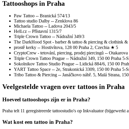
Tattooshops in Praha
Paw Tattoo -- Branická 574/13
Tattoo studio Dalby -- Zenklova 86
Michaela Tattoo -- Ladova 2043/5
Hell.cz -- Přístavní 1315/7
Triple Crown Tattoo -- Nádražní 349/3
The DarkHood Spot - barber & tattoo & piercing & clothink &
prostě kerky -- Hostivítova, 128 00 Praha 2, Czechia ★ 5
CryptoCrew - tetování, piercing, prodej piercingů -- Otakarov
Triple Crown Tattoo Prague -- Nádražní 349, 150 00 Praha 5-
Sokolnikov Tattoo Studio Prague -- Lidická 884/6, 150 00 Pr
YART Tattoo Space -- 2e, Strakonická 3309, 150 00 Praha 5-
Tribo Tattoo & Piercing -- Janáčkovo nábř. 5, Malá Strana, 15
Veelgestelde vragen over tattoos in Praha
Hoeveel tattooshops zijn er in Praha?
Praha telt 11 geregistreerde tattoostudio's op Inkvaluator (bijgewerkt 
Wat kost een tattoo in Praha?