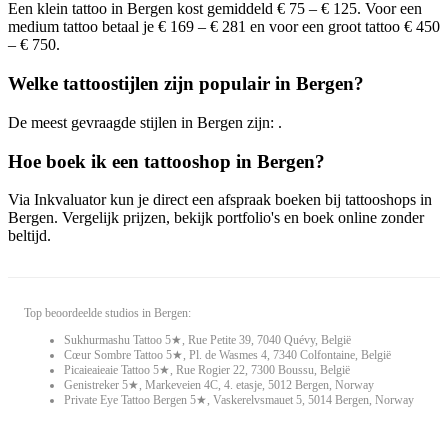
Een klein tattoo in Bergen kost gemiddeld € 75 – € 125. Voor een
medium tattoo betaal je € 169 – € 281 en voor een groot tattoo € 450
– € 750.
Welke tattoostijlen zijn populair in Bergen?
De meest gevraagde stijlen in Bergen zijn: .
Hoe boek ik een tattooshop in Bergen?
Via Inkvaluator kun je direct een afspraak boeken bij tattooshops in
Bergen. Vergelijk prijzen, bekijk portfolio's en boek online zonder
beltijd.
Top beoordeelde studios in Bergen:
Sukhurmashu Tattoo 5★, Rue Petite 39, 7040 Quévy, België
Cœur Sombre Tattoo 5★, Pl. de Wasmes 4, 7340 Colfontaine, België
Picaieaieaie Tattoo 5★, Rue Rogier 22, 7300 Boussu, België
Genistreker 5★, Markeveien 4C, 4. etasje, 5012 Bergen, Norway
Private Eye Tattoo Bergen 5★, Vaskerelvsmauet 5, 5014 Bergen, Norway