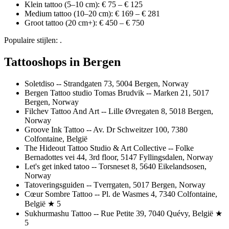
Klein tattoo (5–10 cm): € 75 – € 125
Medium tattoo (10–20 cm): € 169 – € 281
Groot tattoo (20 cm+): € 450 – € 750
Populaire stijlen: .
Tattooshops in Bergen
Soletdiso -- Strandgaten 73, 5004 Bergen, Norway
Bergen Tattoo studio Tomas Brudvik -- Marken 21, 5017
Bergen, Norway
Filchev Tattoo And Art -- Lille Øvregaten 8, 5018 Bergen,
Norway
Groove Ink Tattoo -- Av. Dr Schweitzer 100, 7380
Colfontaine, België
The Hideout Tattoo Studio & Art Collective -- Folke
Bernadottes vei 44, 3rd floor, 5147 Fyllingsdalen, Norway
Let's get inked tatoo -- Torsneset 8, 5640 Eikelandsosen,
Norway
Tatoveringsguiden -- Tverrgaten, 5017 Bergen, Norway
Cœur Sombre Tattoo -- Pl. de Wasmes 4, 7340 Colfontaine,
België ★ 5
Sukhurmashu Tattoo -- Rue Petite 39, 7040 Quévy, België ★
5