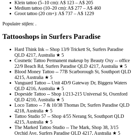
Klein tattoo (5–10 cm): A$ 123 – A$ 205
Medium tattoo (10–20 cm): A$ 277 – A$ 460
Groot tattoo (20 cm+): A$ 737 – A$ 1229
Populaire stijlen: .
Tattooshops in Surfers Paradise
Hard Think Ink -- Shop 13/9 Trickett St, Surfers Paradise
QLD 4217, Australia ★ 5
Cosmetic Tattoo Permanent makeup by Beauty Oxy -- office
22/9 Beach Rd, Surfers Paradise QLD 4217, Australia ★ 5
Blood Money Tattoo -- 77B Scarborough St, Southport QLD
4215, Australia ★ 5
Vanguard Tattoo -- Unit 4D/9 Gateway Dr, Biggera Waters
QLD 4216, Australia ★ 5
Dopeside Tattoo -- Shop 1/213-215 Universal St, Oxenford
QLD 4210, Australia ★ 5
Loco Tattoo -- 7 & 10/38 Thomas Dr, Surfers Paradise QLD
4218, Australia ★ 5
Tattoo Studio 57 -- Shop 4/55 Nerang St, Southport QLD
4215, Australia ★ 5
The Marked Tattoo Studio -- The Mark, Shop 38, 3/15
Orchid Ave, Surfers Paradise QLD 4217, Australia ★ 5