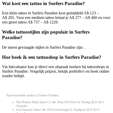
Wat kost een tattoo in Surfers Paradise?
Een klein tattoo in Surfers Paradise kost gemiddeld A$ 123 –
A$ 205. Voor een medium tattoo betaal je A$ 277 – A$ 460 en voor
een groot tattoo A$ 737 – A$ 1229.
Welke tattoostijlen zijn populair in Surfers
Paradise?
De meest gevraagde stijlen in Surfers Paradise zijn: .
Hoe boek ik een tattooshop in Surfers Paradise?
Via Inkvaluator kun je direct een afspraak boeken bij tattooshops in
Surfers Paradise. Vergelijk prijzen, bekijk portfolio's en boek online
zonder beltijd.
Top beoordeelde studios in Surfers Paradise:
The Modern Mark Tattoo Co 5★, Shop 9/43 Price St, Nerang QLD 4211,
Australia
Lost Sanctum Tattoo 5★, 6/56 Scarborough St, Southport QLD 4215,