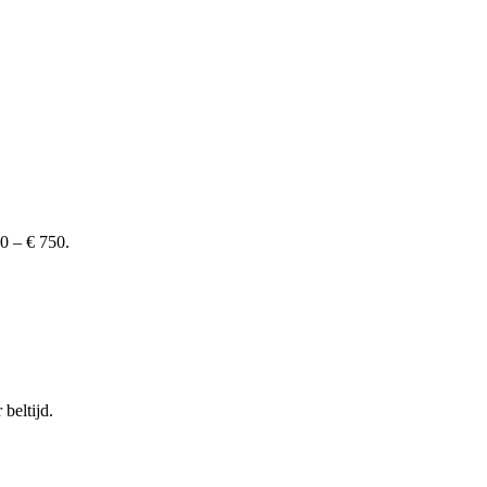
50 – € 750.
beltijd.