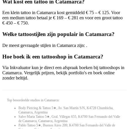
Wat kost een tattoo in Catamarca?
Een klein tattoo in Catamarca kost gemiddeld € 75 – € 125. Voor
een medium tattoo betaal je € 169 – € 281 en voor een groot tattoo
€ 450 – € 750.
Welke tattoostijlen zijn populair in Catamarca?
De meest gevraagde stijlen in Catamarca zijn: .
Hoe boek ik een tattooshop in Catamarca?
Via Inkvaluator kun je direct een afspraak boeken bij tattooshops in
Catamarca. Vergelijk prijzen, bekijk portfolio's en boek online
zonder beltijd.
Top beoordeelde studios in Catamarca:
Body Piercing & Tattoo 5★, Av. San Martín S/N, K4728 Chumbicha,
Catamarca, Argentina
Salve Maria Tattoo 5★, Gral. Villegas 655, K4700 San Fernando del Valle
de Catamarca, Catamarca, Argentina
Pablo Tattoo 5★, Buenos Aires 209, K4700 San Fernando del Valle de