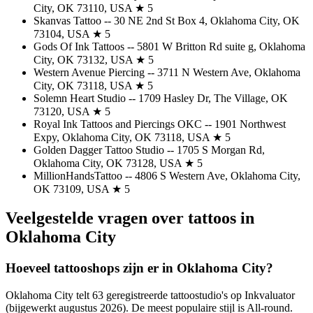
City, OK 73110, USA ★ 5
Skanvas Tattoo -- 30 NE 2nd St Box 4, Oklahoma City, OK
73104, USA ★ 5
Gods Of Ink Tattoos -- 5801 W Britton Rd suite g, Oklahoma
City, OK 73132, USA ★ 5
Western Avenue Piercing -- 3711 N Western Ave, Oklahoma
City, OK 73118, USA ★ 5
Solemn Heart Studio -- 1709 Hasley Dr, The Village, OK
73120, USA ★ 5
Royal Ink Tattoos and Piercings OKC -- 1901 Northwest
Expy, Oklahoma City, OK 73118, USA ★ 5
Golden Dagger Tattoo Studio -- 1705 S Morgan Rd,
Oklahoma City, OK 73128, USA ★ 5
MillionHandsTattoo -- 4806 S Western Ave, Oklahoma City,
OK 73109, USA ★ 5
Veelgestelde vragen over tattoos in
Oklahoma City
Hoeveel tattooshops zijn er in Oklahoma City?
Oklahoma City telt 63 geregistreerde tattoostudio's op Inkvaluator
(bijgewerkt augustus 2026). De meest populaire stijl is All-round.