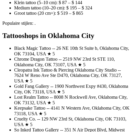
Klein tattoo (5–10 cm): $ 87 – $ 144
Medium tattoo (10–20 cm): $ 195 – $ 324
Groot tattoo (20 cm+): $ 519 – $ 865
Populaire stijlen: .
Tattooshops in Oklahoma City
Black Magic Tattoo -- 26 NE 10th St Suite b, Oklahoma City,
OK 73104, USA ★ 5
Chrome Dragon Tattoo -- 2519 NW 23rd St STE 110,
Oklahoma City, OK 73107, USA ★ 5
Cleopatra Ink Tattoo & Piercing Oklahoma City Studio --
7624 W Reno Ave Ste D470, Oklahoma City, OK 73127,
USA ★ 5
Gold Fang Gallery -- 1900 Northwest Expy #430, Oklahoma
City, OK 73118, USA ★ 5
Lost Realm Tattoo -- 8008 N Rockwell Ave, Oklahoma City,
OK 73132, USA ★ 5
Keepsake Tattoo -- 4141 N Western Ave, Oklahoma City, OK
73118, USA ★ 5
Cruelty Co. -- 129 NW 23rd St, Oklahoma City, OK 73103,
USA ★ 5
So Inked Tattoo Gallery -- 351 N Air Depot Blvd, Midwest