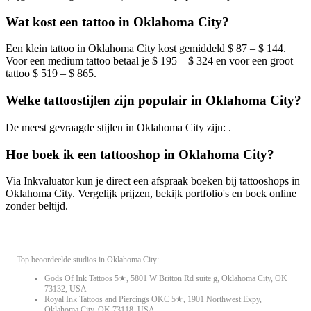
Wat kost een tattoo in Oklahoma City?
Een klein tattoo in Oklahoma City kost gemiddeld $ 87 – $ 144.
Voor een medium tattoo betaal je $ 195 – $ 324 en voor een groot
tattoo $ 519 – $ 865.
Welke tattoostijlen zijn populair in Oklahoma City?
De meest gevraagde stijlen in Oklahoma City zijn: .
Hoe boek ik een tattooshop in Oklahoma City?
Via Inkvaluator kun je direct een afspraak boeken bij tattooshops in
Oklahoma City. Vergelijk prijzen, bekijk portfolio's en boek online
zonder beltijd.
Top beoordeelde studios in Oklahoma City:
Gods Of Ink Tattoos 5★, 5801 W Britton Rd suite g, Oklahoma City, OK
73132, USA
Royal Ink Tattoos and Piercings OKC 5★, 1901 Northwest Expy,
Oklahoma City, OK 73118, USA