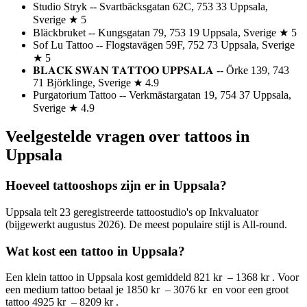
Studio Stryk -- Svartbäcksgatan 62C, 753 33 Uppsala,
Sverige ★ 5
Bläckbruket -- Kungsgatan 79, 753 19 Uppsala, Sverige ★ 5
Sof Lu Tattoo -- Flogstavägen 59F, 752 73 Uppsala, Sverige
★ 5
𝐁𝐋𝐀𝐂𝐊​ 𝐒𝐖𝐀𝐍 ​𝐓𝐀𝐓𝐓𝐎𝐎​ 𝐔𝐏𝐏𝐒𝐀𝐋𝐀​ -- Örke 139, 743
71 Björklinge, Sverige ★ 4.9
Purgatorium Tattoo -- Verkmästargatan 19, 754 37 Uppsala,
Sverige ★ 4.9
Veelgestelde vragen over tattoos in
Uppsala
Hoeveel tattooshops zijn er in Uppsala?
Uppsala telt 23 geregistreerde tattoostudio's op Inkvaluator
(bijgewerkt augustus 2026). De meest populaire stijl is All-round.
Wat kost een tattoo in Uppsala?
Een klein tattoo in Uppsala kost gemiddeld 821 kr – 1368 kr . Voor
een medium tattoo betaal je 1850 kr – 3076 kr en voor een groot
tattoo 4925 kr – 8209 kr .