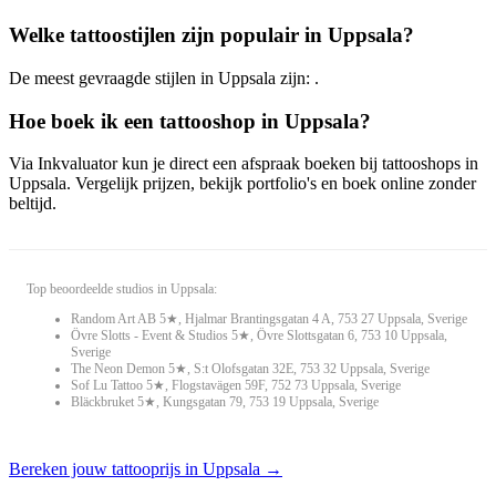
Welke tattoostijlen zijn populair in Uppsala?
De meest gevraagde stijlen in Uppsala zijn: .
Hoe boek ik een tattooshop in Uppsala?
Via Inkvaluator kun je direct een afspraak boeken bij tattooshops in
Uppsala. Vergelijk prijzen, bekijk portfolio's en boek online zonder
beltijd.
Top beoordeelde studios in Uppsala:
Random Art AB 5★, Hjalmar Brantingsgatan 4 A, 753 27 Uppsala, Sverige
Övre Slotts - Event & Studios 5★, Övre Slottsgatan 6, 753 10 Uppsala,
Sverige
The Neon Demon 5★, S:t Olofsgatan 32E, 753 32 Uppsala, Sverige
Sof Lu Tattoo 5★, Flogstavägen 59F, 752 73 Uppsala, Sverige
Bläckbruket 5★, Kungsgatan 79, 753 19 Uppsala, Sverige
Bereken jouw tattooprijs in Uppsala →