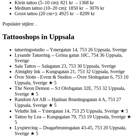
Klein tattoo (5–10 cm): 821 kr – 1368 kr
Medium tattoo (10–20 cm): 1850 kr – 3076 kr
Groot tattoo (20 cm+): 4925 kr – 8209 kr
Populaire stijlen: .
Tattooshops in Uppsala
tatueringsstudio -- Ymergatan 14, 753 26 Uppsala, Sverige
Lysande Tatuering -- Gröna gatan 10C, 754 36 Uppsala,
Sverige
Sala Tattoo -- Salagatan 23, 753 30 Uppsala, Sverige
Almighty Ink -- Kungsgatan 21, 753 32 Uppsala, Sverige
Övre Slotts - Event & Studios -- Övre Slottsgatan 6, 753 10
Uppsala, Sverige ★ 5
The Neon Demon -- S:t Olofsgatan 32E, 753 32 Uppsala,
Sverige ★ 5
Random Art AB -- Hjalmar Brantingsgatan 4 A, 753 27
Uppsala, Sverige ★ 5
Veluthe Ink -- Ymergatan 14, 753 25 Uppsala, Sverige ★ 5
Tattoo by Lea -- Kungsgatan 79, 753 19 Uppsala, Sverige ★
5
Lyxpiercing -- Dragarbrunnsgatan 43-45, 753 20 Uppsala,
Sverige ★ 5