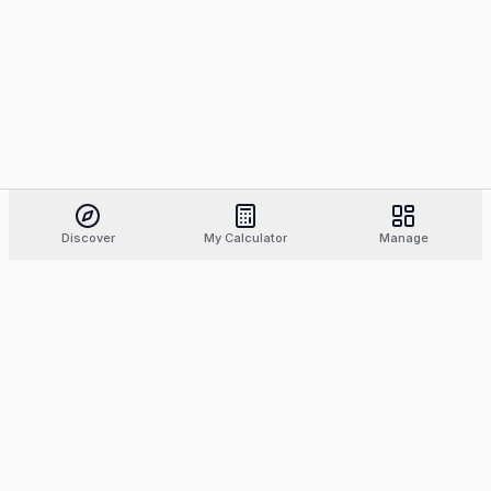
Discover
My Calculator
Manage
Find the best tattoo artists, compare styles and
prices, and book with confidence.