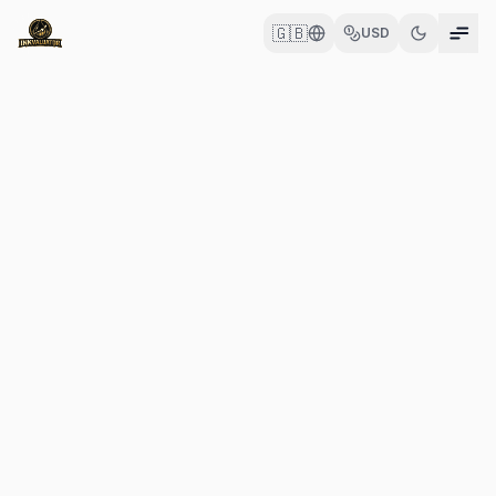
🇬🇧
USD