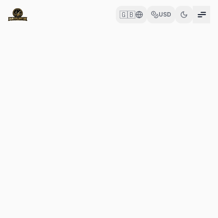
🇬🇧
USD