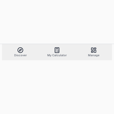
Discover
My Calculator
Manage
Find the best tattoo artists, compare styles and
prices, and book with confidence.