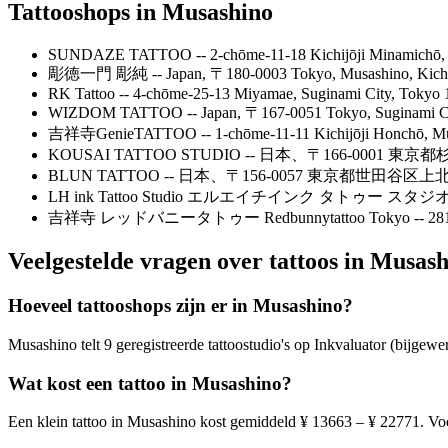
Tattooshops in Musashino
SUNDAZE TATTOO -- 2-chōme-11-18 Kichijōji Minamichō, M
彫徳一門 彫純 -- Japan, 〒180-0003 Tokyo, Musashino
RK Tattoo -- 4-chōme-25-13 Miyamae, Suginami City, Tokyo 
WIZDOM TATTOO -- Japan, 〒167-0051 Tokyo, Suginam
吉祥寺GenieTATTOO -- 1-chōme-11-11 Kichijōji Honchō, Mus
KOUSAI TATTOO STUDIO -- 日本、〒166-000
BLUN TATTOO -- 日本、〒156-0057 東京都世田谷区上
LH ink Tattoo Studio エルエイチインク タトゥー スタジオ -- Ja
吉祥寺 レッドバニータトゥー Redbunnytattoo Tokyo -- 
Veelgestelde vragen over tattoos in Musas
Hoeveel tattooshops zijn er in Musashino?
Musashino telt 9 geregistreerde tattoostudio's op Inkvaluator (bijgewer
Wat kost een tattoo in Musashino?
Een klein tattoo in Musashino kost gemiddeld ¥ 13663 – ¥ 22771. Voo