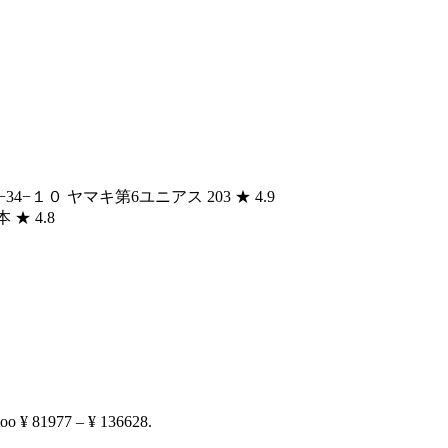
-chōme−34−１０ ヤマキ第6ユニアス 203 ★ 4.9
 ★ 4.8
ttoo ¥ 81977 – ¥ 136628.