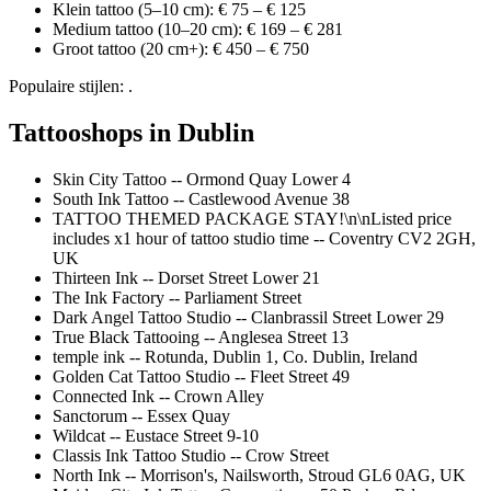
Klein tattoo (5–10 cm): € 75 – € 125
Medium tattoo (10–20 cm): € 169 – € 281
Groot tattoo (20 cm+): € 450 – € 750
Populaire stijlen: .
Tattooshops in Dublin
Skin City Tattoo -- Ormond Quay Lower 4
South Ink Tattoo -- Castlewood Avenue 38
TATTOO THEMED PACKAGE STAY!\n\nListed price
includes x1 hour of tattoo studio time -- Coventry CV2 2GH,
UK
Thirteen Ink -- Dorset Street Lower 21
The Ink Factory -- Parliament Street
Dark Angel Tattoo Studio -- Clanbrassil Street Lower 29
True Black Tattooing -- Anglesea Street 13
temple ink -- Rotunda, Dublin 1, Co. Dublin, Ireland
Golden Cat Tattoo Studio -- Fleet Street 49
Connected Ink -- Crown Alley
Sanctorum -- Essex Quay
Wildcat -- Eustace Street 9-10
Classis Ink Tattoo Studio -- Crow Street
North Ink -- Morrison's, Nailsworth, Stroud GL6 0AG, UK