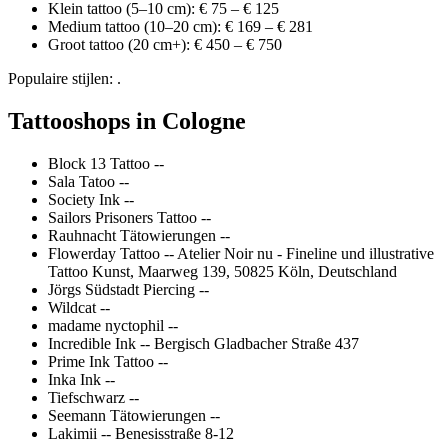
Klein tattoo (5–10 cm): € 75 – € 125
Medium tattoo (10–20 cm): € 169 – € 281
Groot tattoo (20 cm+): € 450 – € 750
Populaire stijlen: .
Tattooshops in Cologne
Block 13 Tattoo --
Sala Tatoo --
Society Ink --
Sailors Prisoners Tattoo --
Rauhnacht Tätowierungen --
Flowerday Tattoo -- Atelier Noir nu - Fineline und illustrative
Tattoo Kunst, Maarweg 139, 50825 Köln, Deutschland
Jörgs Südstadt Piercing --
Wildcat --
madame nyctophil --
Incredible Ink -- Bergisch Gladbacher Straße 437
Prime Ink Tattoo --
Inka Ink --
Tiefschwarz --
Seemann Tätowierungen --
Lakimii -- Benesisstraße 8-12