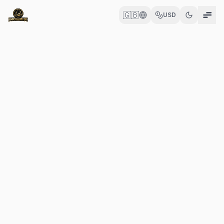
🇬🇧
USD