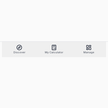
Discover
My Calculator
Manage
Find the best tattoo artists, compare styles and
prices, and book with confidence.